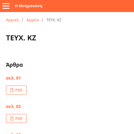
Η Μνημοσύνη
Αρχική
/
Αρχεία
/
TEYX. ΚΖ
TEYX. ΚΖ
Άρθρα
σελ. 01
PDF
σελ. 02
PDF