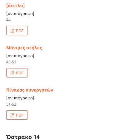
[άτιτλο]
[ανυπόγραφο]
44
PDF
Μόνιμες στήλες
[ανυπόγραφο]
45-51
PDF
Πίνακας συνεργατών
[ανυπόγραφο]
51-52
PDF
Όστρακο 14