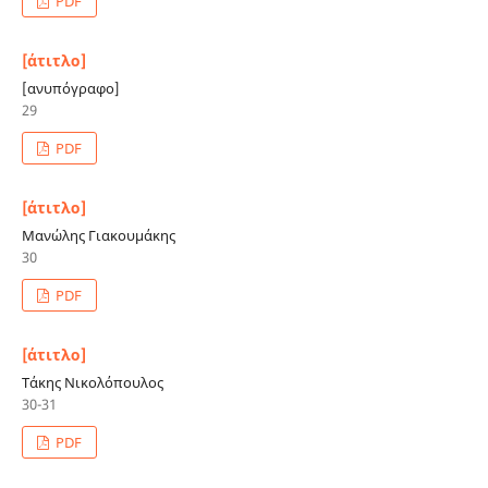
PDF
[άτιτλο]
[ανυπόγραφο]
29
PDF
[άτιτλο]
Μανώλης Γιακουμάκης
30
PDF
[άτιτλο]
Τάκης Νικολόπουλος
30-31
PDF