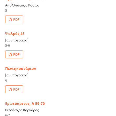
Απολλώνιος ο Ρόδιος
5
PDF
Ψαλμός 45
[ανυπόγραφο]
5-6
PDF
Πεντηκοστάριον
[ανυπόγραφο]
6
PDF
Ερωτόκριτος, Α 59-70
Βιτσέντζος Κορνάρος
6-7