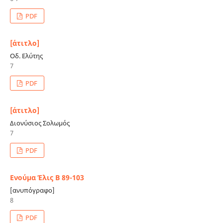
PDF
[άτιτλο]
Οδ. Ελύτης
7
PDF
[άτιτλο]
Διονύσιος Σολωμός
7
PDF
Ενούμα Έλις Β 89-103
[ανυπόγραφο]
8
PDF