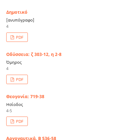
Δημοτικό
[ανυπόγραφο]
4
PDF
Οδύσσεια: ζ 303-12, η 2-8
Όμηρος
4
PDF
Θεογονία: 719-38
Ησίοδος
4-5
PDF
Αργοναυτικά, Β 536-58