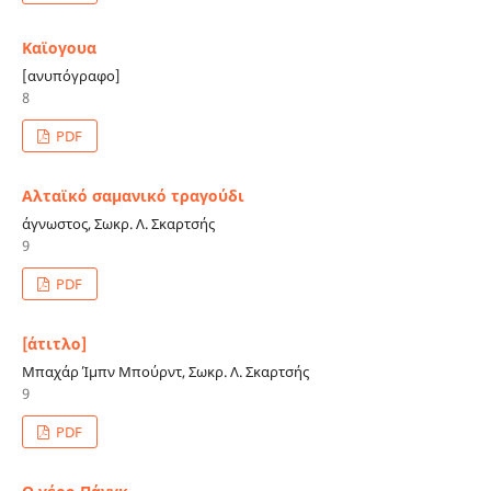
Καϊογουα
[ανυπόγραφο]
8
PDF
Αλταϊκό σαμανικό τραγούδι
άγνωστος, Σωκρ. Λ. Σκαρτσής
9
PDF
[άτιτλο]
Μπαχάρ Ίμπν Μπούρντ, Σωκρ. Λ. Σκαρτσής
9
PDF