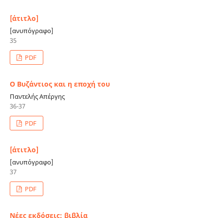
[άτιτλο]
[ανυπόγραφο]
35
PDF
Ο Βυζάντιος και η εποχή του
Παντελής Απέργης
36-37
PDF
[άτιτλο]
[ανυπόγραφο]
37
PDF
Νέες εκδόσεις: βιβλία