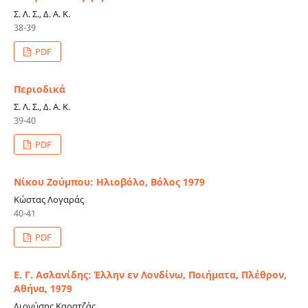
Σ. Λ. Σ., Δ. Α. Κ.
38-39
PDF
Περιοδικά
Σ. Λ. Σ., Δ. Α. Κ.
39-40
PDF
Νίκου Ζούμπου: Ηλιοβόλο, Βόλος 1979
Κώστας Λογαράς
40-41
PDF
Ε. Γ. Ασλανίδης: Έλλην εν Λονδίνω, Ποιήματα, Πλέθρον,
Αθήνα, 1979
Διονύσης Καρατζάς