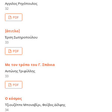
Αγγελος Ρηγόπουλος
32
PDF
[άτιτλο]
Έρση Σωτηροπούλου
33
PDF
Με τον τρόπο του Γ. Σπάνια
Αντώνης Τριφύλλης
33
PDF
Ο κόσμος
Τζιουζέππε Μποναβίρι, Φοίβος Δέλφης
34