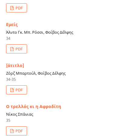
PDF
Εμείς
Άλντο Γκ. Μπ. Ρόσσι, Φοίβος Δέλφης
34
PDF
[άτιτλο]
Ζόρζ Μπαρτούλ, Φοίβος Δέλφης
34-35
PDF
Ο τρελλός κι η Αφροδίτη
Νίκος Σπάνιας
35
PDF